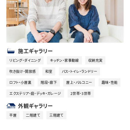
施工ギャラリー
リビング・ダイニング
キッチン・家事動線
収納充実
吹き抜け・開放感
和室
バス・トイレ・ランドリー
ロフト・小屋裏
階段・廊下
屋上・バルコニー
趣味・性能
エクステリア・庭・デッキ・ガレージ
2世帯・3世帯
外観ギャラリー
平屋
二階建て
三階建て